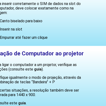
a inserir corretamente o SIM de dados na slot do
putador, deve colocar exatamente como na
gem:
anto biselado para baixo
nserir na slot
mpurrar até fazer um clique
gação de Computador ao projetor
a ligar o computador a um projetor, verifique as
ações (consulte este
guia
).
ifique igualmente o modo de projeção, através da
binação de teclas “Bandeira” + P
certas situações, a resolução também deve ser
erada para 1440 x 900.
sulte este
guia
.