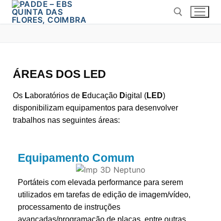
ÁREAS DOS LED
Os
L
aboratórios de
E
ducação
D
igital (
LED
)
disponibilizam equipamentos para desenvolver
trabalhos nas seguintes áreas:
Equipamento Comum
Portáteis com elevada performance para serem
utilizados em tarefas de edição de imagem/vídeo,
processamento de instruções
avançadas/programação de placas, entre outras