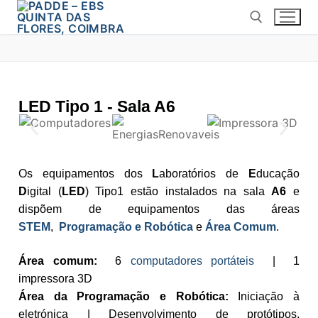
LED Tipo 1 - Sala A6
Os equipamentos dos
L
aboratórios de
E
ducação
D
igital (
LED
) Tipo1 estão instalados na sala
A6
e
dispõem de equipamentos das áreas
STEM
,
Programação e Robótica
e
Área Comum
.
Área comum:
6
computadores portáteis
| 1
impressora 3D
Área da Programação e Robótica:
Iniciação à
eletrónica | Desenvolvimento de protótipos,