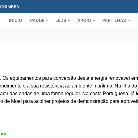
, COIMBRA
INÍCIO
PADDE
LEDS
APOIO
PARTILHAS
e. Os equipamentos para conversão desta energia renovável em
ndimento e a sua resistência ao ambiente marítimo. Na Ilha do
partir das ondas de uma forma regular. Na costa Portuguesa, já 
ro de Moel para acolher projetos de demonstração para aprove
..