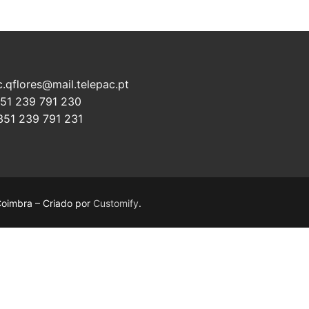
c.qflores@mail.telepac.pt
351 239 791 230
351 239 791 231
Coimbra – Criado por
Customify
.